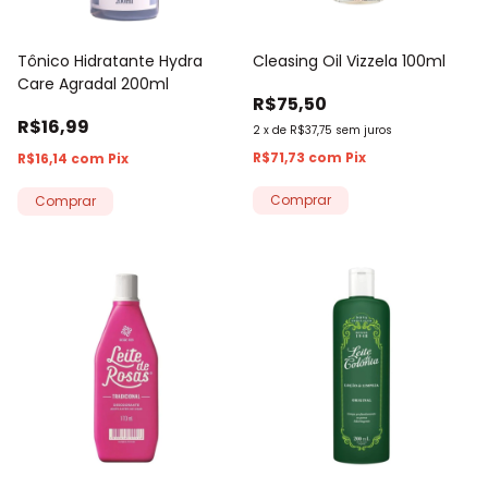
Tônico Hidratante Hydra
Cleasing Oil Vizzela 100ml
Care Agradal 200ml
R$75,50
R$16,99
2
x
de
R$37,75
sem juros
R$71,73
com
Pix
R$16,14
com
Pix