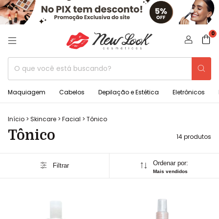
0
Maquiagem
Cabelos
Depilação e Estética
Eletrônicos
Início
>
Skincare
>
Facial
>
Tônico
Tônico
14 produtos
Ordenar por:
Filtrar
Mais vendidos