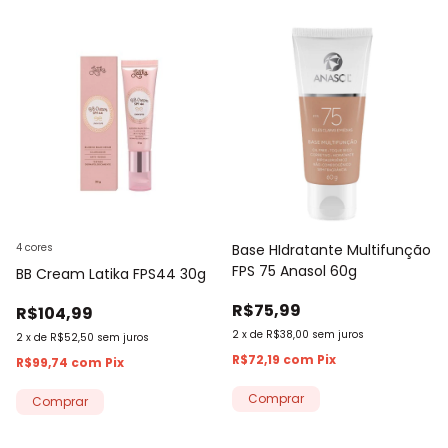
4 cores
Base HIdratante Multifunção
FPS 75 Anasol 60g
BB Cream Latika FPS44 30g
R$75,99
R$104,99
2
x
de
R$38,00
sem juros
2
x
de
R$52,50
sem juros
R$72,19
com
Pix
R$99,74
com
Pix
Comprar