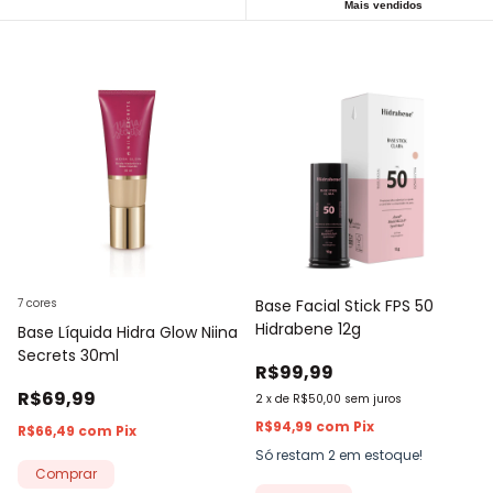
Mais vendidos
7 cores
Base Facial Stick FPS 50
Hidrabene 12g
Base Líquida Hidra Glow Niina
Secrets 30ml
R$99,99
R$69,99
2
x
de
R$50,00
sem juros
R$94,99
com
Pix
R$66,49
com
Pix
Só restam
2
em estoque!
Comprar