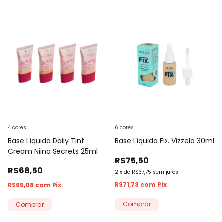
4 cores
6 cores
Base Líquida Daily Tint
Base Líquida Fix. Vizzela 30ml
Cream Niina Secrets 25ml
R$75,50
R$68,50
2
x
de
R$37,75
sem juros
R$71,73
com
Pix
R$65,08
com
Pix
Comprar
Comprar