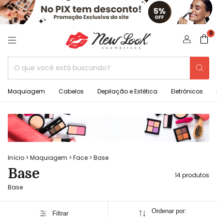
0
Maquiagem
Cabelos
Depilação e Estética
Eletrônicos
Início
>
Maquiagem
>
Face
>
Base
Base
14 produtos
Base
Ordenar por:
Filtrar