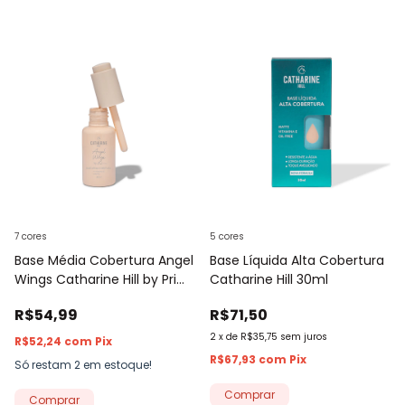
7 cores
5 cores
Base Média Cobertura Angel
Base Líquida Alta Cobertura
Wings Catharine Hill by Pri
Catharine Hill 30ml
Lessa 30ml
R$54,99
R$71,50
2
x
de
R$35,75
sem juros
R$52,24
com
Pix
R$67,93
com
Pix
Só restam
2
em estoque!
Comprar
Comprar