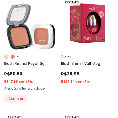
ESGOTADO
+1
2 cores
Blush Retinol Payot 6g
Blush 3 em 1 Vult 6,5g
R$50,50
R$28,99
R$47,98
com
Pix
R$27,54
com
Pix
Atenção, última unidade!
Comprar
ESGOTADO
ESGOTADO