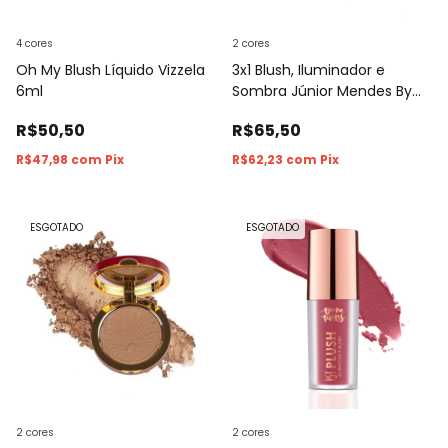
4 cores
2 cores
Oh My Blush Líquido Vizzela
3x1 Blush, Iluminador e
6ml
Sombra Júnior Mendes By
Tracta 11g
R$50,50
R$65,50
R$47,98
com
Pix
R$62,23
com
Pix
ESGOTADO
ESGOTADO
2 cores
2 cores