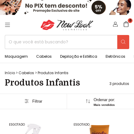
0
Maquiagem
Cabelos
Depilação e Estética
Eletrônicos
Início
>
Cabelos
>
Produtos Infantis
Produtos Infantis
3 produtos
Ordenar por:
Filtrar
Mais vendidos
ESGOTADO
ESGOTADO